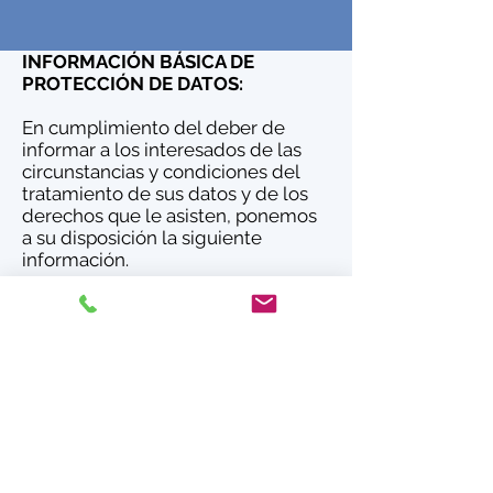
INFORMACIÓN BÁSICA DE
PROTECCIÓN DE DATOS:
En cumplimiento del deber de
informar a los interesados de las
circunstancias y condiciones del
tratamiento de sus datos y de los
derechos que le asisten, ponemos
a su disposición la siguiente
información.
RESPONSABLE DE
TRATAMIENTO:
A. Moreno
Reparaciones Y Obras, S.L.
FINALIDAD DEL TRATAMIENTO DE
SUS DATOS:
Gestionar y responder
su consulta.
CONSERVACIÓN DE LOS DATOS: