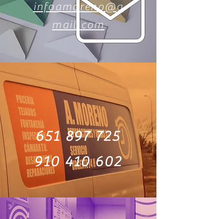
infoamoreno@g
mail.com
651 897 725
910 410 602